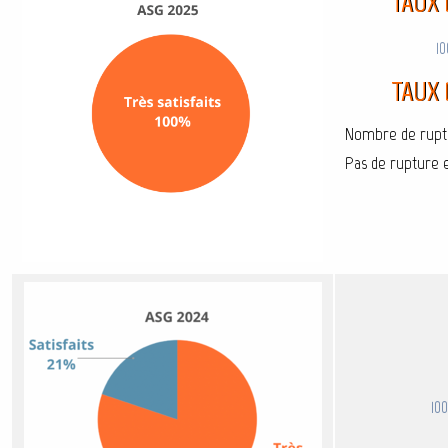
TAUX 
10
TAUX 
Nombre de ruptur
Pas de rupture 
10