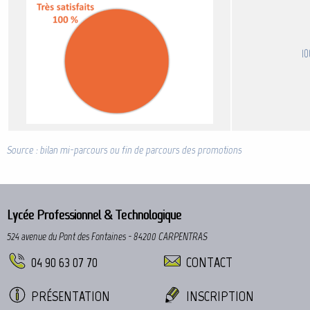
10
Source : bilan mi-parcours ou fin de parcours des promotions
Lycée Professionnel & Technologique
524 avenue du Pont des Fontaines - 84200 CARPENTRAS
04 90 63 07 70
CONTACT
PRÉSENTATION
INSCRIPTION