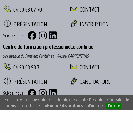
04 90 63 07 70
CONTACT
PRÉSENTATION
INSCRIPTION
Suivez-nous :
Centre de formation professionnelle continue
524 avenue du Pont des Fontaines - 84200 CARPENTRAS
04 90 63 98 71
CONTACT
PRÉSENTATION
CANDIDATURE
Suivez-nous :
En poursuivant votre navigation sur notre site, vous acceptez l'installation et l'utilisation de
cookies sur votre terminal, notamment à des fins de mesure d'audience.
J'accepte
© 2017 LES CHÊNES - Tous droits réservés -
Mentions légales
- Réalisé par
Com-Ocean.com