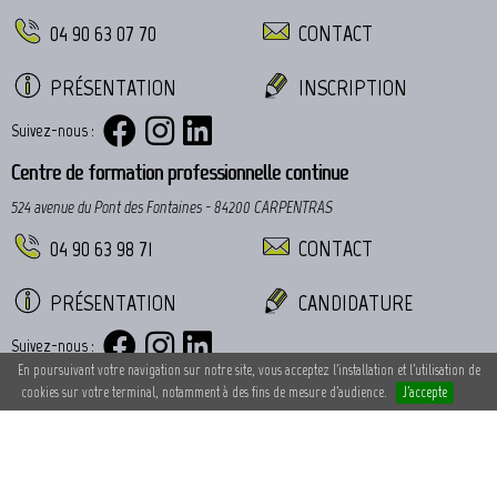
04 90 63 07 70
CONTACT
PRÉSENTATION
INSCRIPTION
Suivez-nous :
Centre de formation professionnelle continue
524 avenue du Pont des Fontaines - 84200 CARPENTRAS
04 90 63 98 71
CONTACT
PRÉSENTATION
CANDIDATURE
Suivez-nous :
En poursuivant votre navigation sur notre site, vous acceptez l'installation et l'utilisation de
cookies sur votre terminal, notamment à des fins de mesure d'audience.
J'accepte
© 2017 LES CHÊNES - Tous droits réservés -
Mentions légales
- Réalisé par
Com-Ocean.com